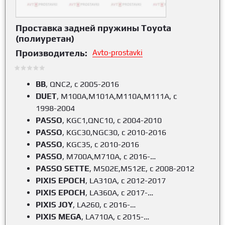
Проставка задней пружины Toyota
(полиуретан)
Производитель:
Avto-prostavki
BB
, QNC2, c 2005-2016
DUET
, M100A,M101A,M110A,M111A, c
1998-2004
PASSO
, KGC1,QNC10, c 2004-2010
PASSO
, KGC30,NGC30, c 2010-2016
PASSO
, KGC35, c 2010-2016
PASSO
, M700A,M710A, c 2016-…
PASSO SETTE
, M502E,M512E, c 2008-2012
PIXIS EPOCH
, LA310A, c 2012-2017
PIXIS EPOCH
, LA360A, c 2017-…
PIXIS JOY
, LA260, c 2016-…
PIXIS MEGA
, LA710A, c 2015-…