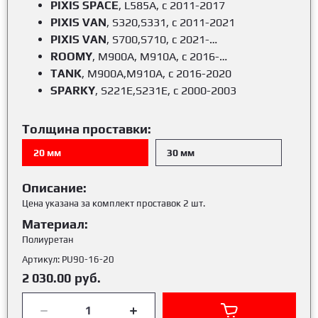
PIXIS SPACE
, L585A, c 2011-2017
PIXIS VAN
, S320,S331, c 2011-2021
PIXIS VAN
, S700,S710, c 2021-…
ROOMY
, М900А, М910А, c 2016-…
TANK
, M900A,M910A, c 2016-2020
SPARKY
, S221E,S231E, c 2000-2003
Толщина проставки:
20 мм
30 мм
Описание:
Цена указана за комплект проставок 2 шт.
Материал:
Полиуретан
Артикул:
PU90-16-20
2 030.00
руб.