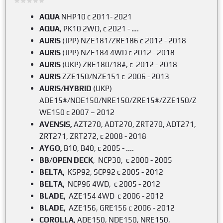
AQUA
NHP10 c 2011- 2021
AQUA
, PK10 2WD, c 2021 - ….
AURIS
(JPP) NZE181/ZRE186 c 2012 - 2018
AURIS
(JPP) NZE184 4WD c 2012 - 2018
AURIS
(UKP) ZRE180/18#, c 2012 - 2018
AURIS
ZZE150/NZE151 c 2006 - 2013
AURIS/HYBRID
(UKP)
ADE15#/NDE150/NRE150/ZRE15#/ZZE150/Z
WE150 c 2007 – 2012
AVENSIS,
AZT270, ADT270, ZRT270, ADT271,
ZRT271, ZRT272, с 2008 - 2018
AYGO
,
B10, В40, c
2005 - ....
BB/OPEN
DECK
, NCP30, c 2000 - 2005
BELTA,
KSP92, SCP92 c 2005 - 2012
BELTA,
NCP96 4WD, c 2005 - 2012
BLADE,
AZE154 4WD c 2006 - 2012
BLADE,
AZE156, GRE156 c 2006 - 2012
COROLLA
, ADE150, NDE150, NRE150,