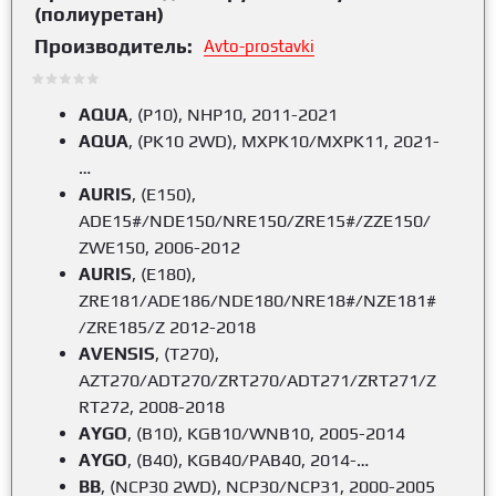
(полиуретан)
Производитель:
Avto-prostavki
AQUA
, (P10), NHP10, 2011-2021
AQUA
, (PK10 2WD), MXPK10/MXPK11, 2021-
…
AURIS
, (E150),
АDE15#/NDE150/NRE150/ZRE15#/ZZE150/
ZWE150, 2006-2012
AURIS
, (E180),
ZRE181/ADE186/NDE180/NRE18#/NZE181#
/ZRE185/Z 2012-2018
AVENSIS
, (T270),
AZT270/ADT270/ZRT270/ADT271/ZRT271/Z
RT272, 2008-2018
AYGO
, (B10), KGB10/WNB10, 2005-2014
AYGO
, (B40), KGB40/PAB40, 2014-…
BB
, (NCP30 2WD), NCP30/NCP31, 2000-2005