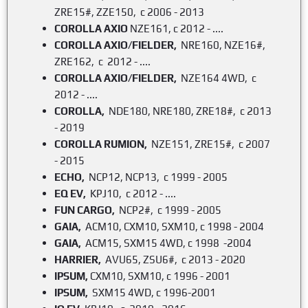
ZRE15#, ZZE150, c 2006 - 2013
COROLLA
AXIO
NZE161, c 2012 - ....
COROLLA
AXIO/FIELDER,
NRE160, NZE16#,
ZRE162, c 2012 - ....
COROLLA
AXIO/FIELDER,
NZE164 4WD, c
2012 - ....
COROLLA,
NDE180, NRE180, ZRE18#, c 2013
- 2019
COROLLA RUMION,
NZE151, ZRE15#, c 2007
- 2015
ECHO,
NCP12, NCP13, c 1999 - 2005
EQ EV,
KPJ10, c 2012 - ....
FUN CARGO,
NCP2#, c 1999 - 2005
GAIA,
ACM10, CXM10, SXM10, c 1998 - 2004
GAIA,
ACM15, SXM15 4WD, c 1998 -2004
HARRIER,
AVU65, ZSU6#, c 2013 - 2020
IPSUM,
CXM10, SXM10, c 1996 - 2001
IPSUM,
SXM15 4WD, c 1996-2001