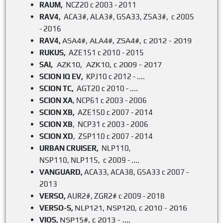
RAUM
,
NCZ20 c 2003 - 2011
RAV4,
ACA3#, ALA3#, GSA33, ZSA3#, c 2005
- 2016
ASA4#, ALA4#, ZSA4#, c 2012 - 2019
RAV4,
RUKUS
,
AZE151 c 2010 - 2015
,
AZK10, AZK10, c 2009 - 2017
SAI
SCION
IQ EV,
KPJ10 c 2012 - ....
SCION
TC,
AGT20 c 2010 - ....
SCION XA
, NCP61 c 2003 - 2006
SCION
XB,
AZE150 c 2007 - 2014
SCION
XB
, NCP31 c 2003 - 2006
SCION
XD
, ZSP110 c 2007 - 2014
URBAN CRUISER,
NLP110,
NSP110, NLP115, c 2009 - ....
VANGUARD,
ACA33, ACA38, GSA33 c 2007 -
2013
VERSO,
AUR2#, ZGR2# c 2009 - 2018
NLP121, NSP120, c 2010 - 2016
VERSO-S,
NSP15#, c 2013 - ....
VIOS,