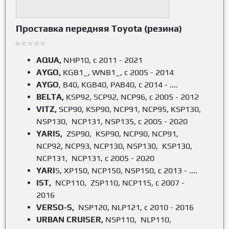
Проставка передняя Toyota (резина)
AQUA,
NHP10, с 2011 - 2021
AYGO,
KGB1_, WNB1_, с 2005 - 2014
AYGO
, B40, KGB40, PAB40,
c 2014 - ....
BELTA,
KSP92, SCP92, NCP96, с 2005 - 2012
VITZ,
SCP90, KSP90, NCP91, NCP95, KSP130,
NSP130, NCP131, NSP135, с 2005 - 2020
YARIS,
ZSP90, KSP90, NCP90, NCP91,
NCP92, NCP93, NCP130, NSP130, KSP130,
NCP131, NCP131, с 2005 - 2020
YARI
S, XP150, NCP150, NSP150, с 2013 - ....
IST,
NCP110, ZSP110, NCP115, с 2007 -
2016
VERSO-S,
NSP120, NLP121, с 2010 - 2016
URBAN CRUISER,
NSP110, NLP110,