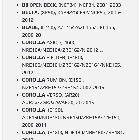
BB
OPEN DECK, (NCP34), NCP34, 2001-2003
BELTA
, (XP90), KSP92/SCP92/NCP96, 2005-
2012
BLADE
, (E150), AZE154/AZE156/GRE156,
2006-20
COROLLA
AXIO, (E160),
NRE16#/NZE16#/ZRE162/N 2012-…
COROLLA
FIELDER, (E160),
NRE160/NZE161/ZRE162/NZE164/NKE165,
2012-…
COROLLA
RUMION, (E150),
NZE151/ZRE152/ZRE154 2007-2015
COROLLA
VERSO, (AR20),
AUR2#/ZGR2#/WAR20, 20 2015
COROLLA
, (E150),
ADE150/NDE150/NRE150/ZRE15#/ZZE150,
2006-2011
COROLLA
, (E180), NDE180/NRE180/ZRE18#,
2012-