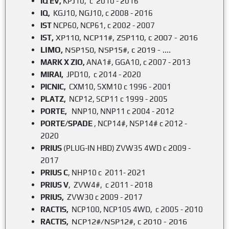
IQ
EV,
KPJ10, c 2010 - 2016
IQ,
KGJ10, NGJ10, c 2008 - 2016
IST
NCP60, NCP61, c 2002 - 2007
,
XP110, NCP11#, ZSP110, с 2007 - 2016
IST
LIMO,
NSP150, NSP15#, с 2019 - ....
MARK
X ZIO,
ANA1#, GGA10, c 2007 - 2013
MIRAI
,
JPD10, c 2014 - 2020
PICNIC,
CXM10, SXM10 c 1996 - 2001
PLATZ,
NCP12, SCP11 c 1999 - 2005
PORTE,
NNP10, NNP11 c 2004 - 2012
PORTE/SPADE
, NCP14#, NSP14# c 2012 -
2020
PRIUS
(PLUG-IN HBD) ZVW35 4WD c 2009 -
2017
PRIUS
C
, NHP10 c 2011- 2021
PRIUS
V
, ZVW4#, c 2011 - 2018
PRIUS
,
ZVW30 c 2009 - 2017
RACTIS
,
NCP100, NCP105 4WD, c 2005 - 2010
NCP12#/NSP12#, c 2010 - 2016
RACTIS,