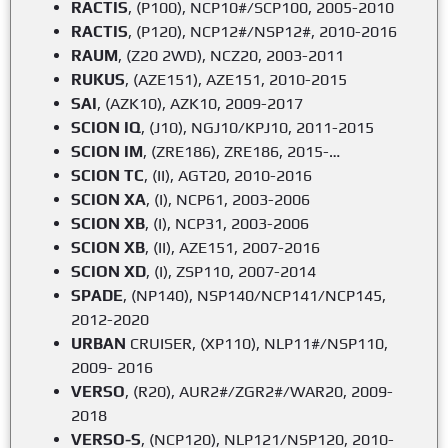
RACTIS
, (P100), NCP10#/SCP100, 2005-2010
RACTIS
, (P120), NCP12#/NSP12#, 2010-2016
RAUM
, (Z20 2WD), NCZ20, 2003-2011
RUKUS
, (AZE151), AZE151, 2010-2015
SAI
, (AZK10), AZK10, 2009-2017
SCION IQ
, (J10), NGJ10/KPJ10, 2011-2015
SCION IM
, (ZRE186), ZRE186, 2015-…
SCION TC
, (II), AGT20, 2010-2016
SCION XA
, (I), NCP61, 2003-2006
SCION XB
, (I), NCP31, 2003-2006
SCION XB
, (II), AZE151, 2007-2016
SCION XD
, (I), ZSP110, 2007-2014
SPADE
, (NP140), NSP140/NCP141/NCP145,
2012-2020
URBAN
CRUISER, (XP110), NLP11#/NSP110,
2009- 2016
VERSO
, (R20), AUR2#/ZGR2#/WAR20, 2009-
2018
VERSO-S
, (NCP120), NLP121/NSP120, 2010-