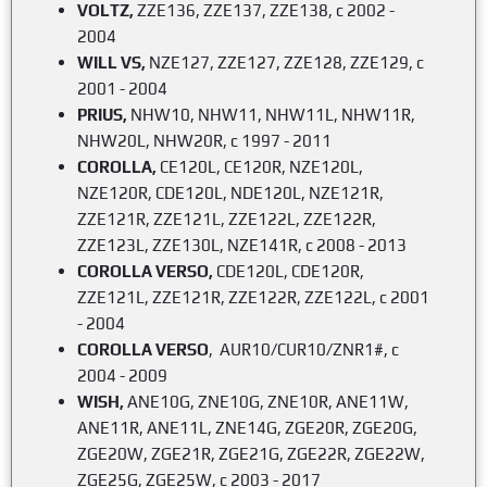
VOLTZ,
ZZE136, ZZE137, ZZE138, с 2002 -
2004
WILL VS,
NZE127, ZZE127, ZZE128, ZZE129, с
2001 - 2004
PRIUS,
NHW10, NHW11, NHW11L, NHW11R,
NHW20L, NHW20R, с 1997 - 2011
COROLLA,
CE120L, CE120R, NZE120L,
NZE120R, CDE120L, NDE120L, NZE121R,
ZZE121R, ZZE121L, ZZE122L, ZZE122R,
ZZE123L, ZZE130L, NZE141R, c 2008 - 2013
COROLLA VERSO,
CDE120L, CDE120R,
ZZE121L, ZZE121R, ZZE122R, ZZE122L, с 2001
- 2004
COROLLA VERSO
, AUR10/CUR10/ZNR1#, c
2004 - 2009
WISH,
ANE10G, ZNE10G, ZNE10R, ANE11W,
ANE11R, ANE11L, ZNE14G, ZGE20R, ZGE20G,
ZGE20W, ZGE21R, ZGE21G, ZGE22R, ZGE22W,
ZGE25G, ZGE25W, с 2003 - 2017