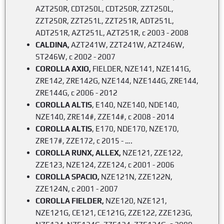
AZT250R, CDT250L, CDT250R, ZZT250L,
ZZT250R, ZZT251L, ZZT251R, ADT251L,
ADT251R, AZT251L, AZT251R, с 2003 - 2008
CALDINA,
AZT241W, ZZT241W, AZT246W,
ST246W, с 2002 - 2007
COROLLA AXIO,
FIELDER, NZE141, NZE141G,
ZRE142, ZRE142G, NZE144, NZE144G, ZRE144,
ZRE144G, с 2006 - 2012
COROLLA ALTIS
, E140, NZE140, NDE140,
NZE140, ZRE14#, ZZE14#,
c 2008 - 2014
COROLLA ALTIS
, E170, NDE170, NZE170,
ZRE17#, ZZE172,
c 2015 - ….
COROLLA RUNX, ALLEX,
NZE121, ZZE122,
ZZE123, NZE124, ZZE124, с 2001 - 2006
COROLLA SPACIO,
NZE121N, ZZE122N,
ZZE124N, с 2001 - 2007
COROLLA FIELDER,
NZE120, NZE121,
NZE121G, CE121, CE121G, ZZE122, ZZE123G,