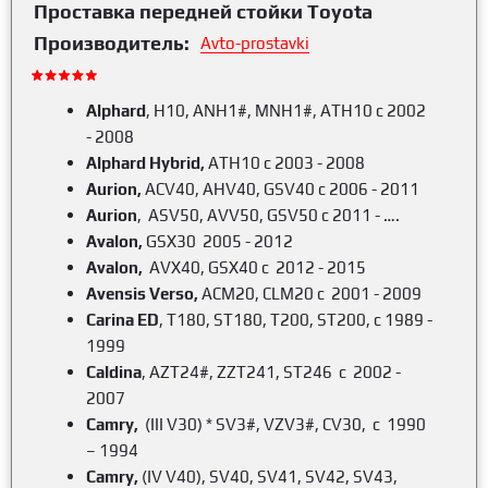
Проставка передней стойки Toyota
Производитель:
Avto-prostavki
Alphard
, H10, ANH1#, MNH1#, ATH10 c 2002
- 2008
Alphard Hybrid
,
ATH10 c 2003 - 2008
Aurion,
ACV40, AHV40, GSV40 c 2006 - 2011
Aurion
, ASV50, AVV50, GSV50 c 2011 - ….
Avalon
,
GSX30 2005 - 2012
Avalon,
AVX40, GSX40 c 2012 - 2015
Avensis Verso,
ACM20, CLM20 c 2001 - 2009
Carina ED
, T180, ST180,
T200, ST200, с 1989 -
1999
Caldina
, AZT24#, ZZT241, ST246 c 2002 -
2007
Camry,
(III V30) * SV3#, VZV3#, CV30, c 1990
– 1994
Camry,
(IV V40), SV40, SV41, SV42, SV43,