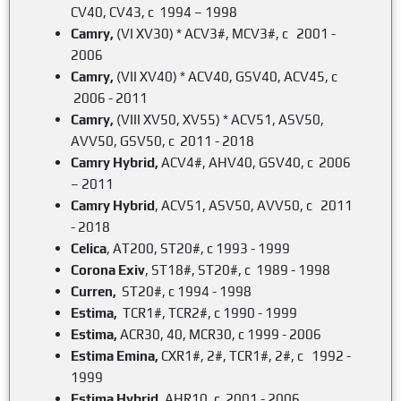
CV40, CV43, c 1994 – 1998
Camry,
(VI XV30) * ACV3#, MCV3#, c 2001 -
2006
Camry,
(VII XV40) * ACV40, GSV40, ACV45, c
2006 - 2011
Camry,
(VIII XV50, XV55) * ACV51, ASV50,
AVV50, GSV50, c 2011 - 2018
Camry Hybrid,
ACV4#, AHV40, GSV40, c 2006
– 2011
Camry Hybrid
, ACV51, ASV50, AVV50, c 2011
- 2018
Celica
, AT200, ST20#, c 1993 - 1999
Corona Exiv
, ST18#, ST20#, c 1989 - 1998
Curren
,
ST20#, c 1994 - 1998
Estima
,
TCR1#, TCR2#, c 1990 - 1999
Estima
,
ACR30, 40, MCR30, c 1999 - 2006
Estima Emina,
CXR1#, 2#, TCR1#, 2#, c 1992 -
1999
Estima Hybrid
,
AHR10, c 2001 - 2006