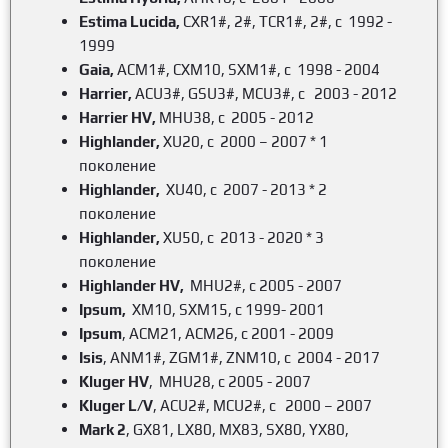
Estima Lucida,
CXR1#, 2#, TCR1#, 2#, c 1992 -
1999
Gaia,
ACM1#, CXM10, SXM1#, c 1998 - 2004
Harrier,
ACU3#, GSU3#, MCU3#, c 2003 - 2012
Harrier HV
,
MHU38, c 2005 - 2012
Highlander,
XU20, c 2000 – 2007 * 1
поколение
Highlander
,
XU40, c 2007 - 2013 * 2
поколение
Highlander
,
XU50, c 2013 - 2020 * 3
поколение
Highlander HV
,
MHU2#, c 2005 - 2007
Ipsum
,
XM10, SXM15, c 1999- 2001
Ipsum
, ACM21, ACM26, c 2001 - 2009
Isis
, ANM1#, ZGM1#, ZNM10, c 2004 - 2017
Kluger HV
, MHU28, c 2005 - 2007
Kluger L/V
, ACU2#, MCU2#, c 2000 – 2007
Mark 2
, GX81, LX80, MX83, SX80, YX80,