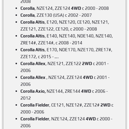
2008
Corolla
, NZE124, ZZE124
4WD
c 2000 - 2008
Corolla
, ZZE130 (USA) c 2002 - 2007
Corolla Altis
, E120, NZE120, CE120, NZE121,
ZZE121, ZZE122, CE120, c 2000 - 2008
Corolla Altis
, E140, NZE140, NDE140, NZE140,
ZRE14#, ZZE14#,
c 2008 - 2014
Corolla Altis
, E170, NDE170, NZE170, ZRE17#,
ZZE172,
c 2015 - ….
Corolla Allex
, NZE121, ZZE122
2WD
c 2001 -
2006
Corolla Allex
, NZE124, ZZE124
4WD
c 2001 -
2006
Corolla Axio,
NZE144, ZRE144
4WD
c 2006 -
2012
Corolla Fielder
, CE121, NZE12#, ZZE12#
2WD
c
2000 - 2006
Corolla Fielder
, NZE124, ZZE124
4WD
c 2000 -
2006