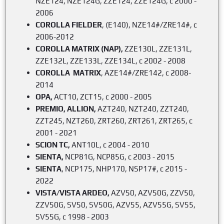
NZE124, NZE124G, ZZE124, ZZE124G, с 2000 -
2006
COROLLA FIELDER
, (E140), NZE14#/ZRE14#,
c
2006-2012
COROLLA MATRIX (NAP),
ZZE130L, ZZE131L,
ZZE132L, ZZE133L, ZZE134L, с 2002 - 2008
COROLLA MATRIX
, AZE14#/ZRE142,
c 2008-
2014
OPA,
ACT10, ZCT15, с 2000 - 2005
PREMIO, ALLION,
AZT240, NZT240, ZZT240,
ZZT245, NZT260, ZRT260, ZRT261, ZRT265, c
2001 - 2021
SCION TC,
ANT10L, с 2004 - 2010
SIENTA,
NCP81G, NCP85G, с 2003 - 2015
SIENTA
, NCP175, NHP170, NSP17#, c 2015 -
2022
VISTA/VISTA ARDEO,
AZV50, AZV50G, ZZV50,
ZZV50G, SV50, SV50G, AZV55, AZV55G, SV55,
SV55G, с 1998 - 2003