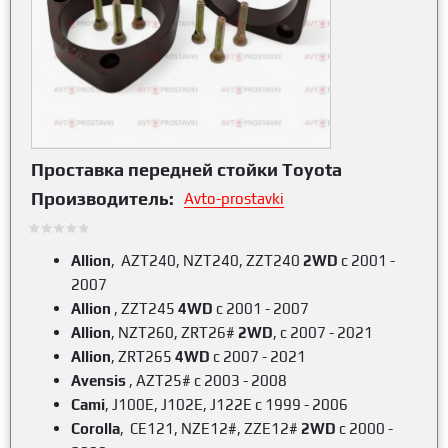
Проставка передней стойки Toyota
Производитель:
Avto-prostavki
Allion
, AZT240, NZT240, ZZT240
2WD
c 2001 -
2007
Allion
, ZZT245
4WD
c 2001 - 2007
Allion
, NZT260, ZRT26#
2WD
, c 2007 - 2021
Allion
, ZRT265
4WD
c 2007 - 2021
Avensis
, AZT25# c 2003 - 2008
Cami
, J100E, J102E, J122E c 1999 - 2006
Corolla
, CE121, NZE12#, ZZE12#
2WD
c 2000 -