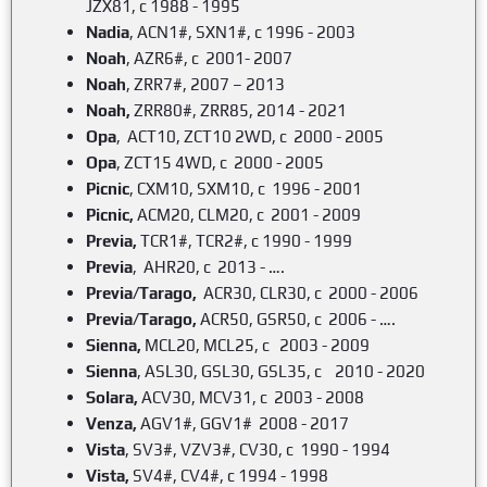
JZX81, c
1988 - 1995
Nadia
, ACN1#, SXN1#, c 1996 - 2003
Noah
, AZR6#, c 2001- 2007
Noah
, ZRR7#, 2007 – 2013
Noah
,
ZRR80#, ZRR85, 2014 - 2021
Opa
, ACT10, ZCT10 2WD, c 2000 - 2005
Opa
, ZCT15 4WD, c 2000 - 2005
Picnic
, CXM10, SXM10, c 1996 - 2001
Picnic
,
ACM20, CLM20, c 2001 - 2009
Previa
,
TCR1#, TCR2#, c 1990 - 1999
Previa
, AHR20, c 2013 - ….
Previa/Tarago,
ACR30, CLR30, c 2000 - 2006
Previa/Tarago,
ACR50, GSR50, c 2006 - ….
Sienna
,
MCL20, MCL25, c 2003 - 2009
Sienna
, ASL30, GSL30, GSL35, c 2010 - 2020
Solara
,
ACV30, MCV31, c 2003 - 2008
Venza
,
AGV1#, GGV1# 2008 - 2017
Vista
, SV3#, VZV3#, CV30, c 1990 - 1994
Vista
,
SV4#, CV4#, c 1994 - 1998