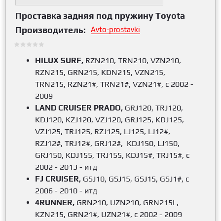
Проставка задняя под пружину Toyota
Производитель:
Avto-prostavki
HILUX SURF,
RZN210, TRN210, VZN210,
RZN215, GRN215, KDN215, VZN215,
TRN215, RZN21#, TRN21#, VZN21#, с 2002 -
2009
LAND CRUISER PRADO,
GRJ120, TRJ120,
KDJ120, KZJ120, VZJ120, GRJ125, KDJ125,
VZJ125, TRJ125, RZJ125, LJ125, LJ12#,
RZJ12#, TRJ12#, GRJ12#, KDJ150, LJ150,
GRJ150, KDJ155, TRJ155, KDJ15#, TRJ15#, с
2002 - 2013 - итд
FJ CRUISER,
GSJ10, GSJ15, GSJ15, GSJ1#, с
2006 - 2010 - итд
4RUNNER,
GRN210, UZN210, GRN215L,
KZN215, GRN21#, UZN21#, с 2002 - 2009