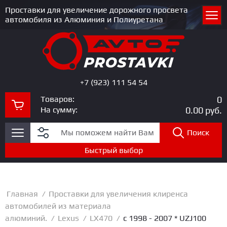
Проставки для увеличение дорожного просвета
автомобиля из Алюминия и Полиуретана
+7 (923) 111 54 54
Товаров:
0
На сумму:
0.00
руб.
Поиск
Быстрый выбор
Главная
/
Проставки для увеличения клиренса
автомобилей из материала
алюминий.
/
Lexus
/
LX470
/
c 1998 - 2007 * UZJ100