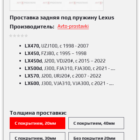
Проставка задняя под пружину Lexus
Производитель:
Avto-prostavki
LX470,
UZJ100, с 1998 - 2007
LX450,
FZJ80, с 1995 – 1998
LX450d
, J200, VDJ20#,
c 2015 – 2022
LX500d
, J300, FJA310, FJA300,
c 2021 - ….
LX570
, J200, URJ20#, c 2007 - 2022
LX600
, J300, VJA310, VJA300, c 2021 - ….
Толщина проставки:
С покрытием, 20мм
С покрытием, 40мм
С покрытием, 30мм
Без покрытия 20мм