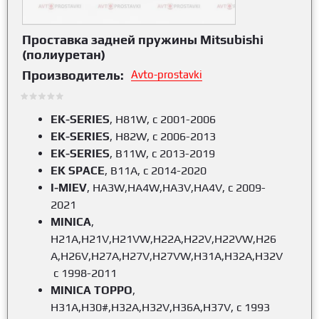
Проставка задней пружины Mitsubishi
(полиуретан)
Производитель:
Avto-prostavki
EK-SERIES
, H81W, с 2001-2006
EK-SERIES
, H82W, с 2006-2013
EK-SERIES
, B11W, с 2013-2019
EK SPACE
, B11A, с 2014-2020
I-MIEV
, HA3W,HA4W,HA3V,HA4V, с 2009-
2021
MINICA
,
H21A,H21V,H21VW,H22A,H22V,H22VW,H26
A,H26V,H27A,H27V,H27VW,H31A,H32A,H32V
с 1998-2011
MINICA TOPPO
,
H31A,H30#,H32A,H32V,H36A,H37V, с 1993