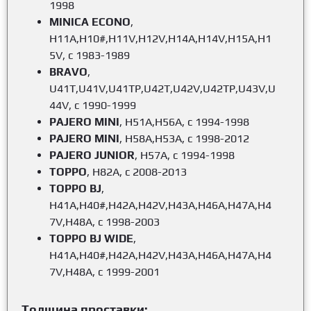
1998
MINICA ECONO
,
H11A,H10#,H11V,H12V,H14A,H14V,H15A,H1
5V, с 1983-1989
BRAVO
,
U41T,U41V,U41TP,U42T,U42V,U42TP,U43V,U
44V, с 1990-1999
PAJERO MINI
, H51A,H56A, с 1994-1998
PAJERO MINI
, Н58А,H53A, с 1998-2012
PAJERO JUNIOR
, H57A, с 1994-1998
TOPPO
, H82A, с 2008-2013
TOPPO BJ
,
H41A,H40#,H42A,H42V,H43A,H46A,H47A,H4
7V,H48A, с 1998-2003
TOPPO BJ WIDE
,
H41A,H40#,H42A,H42V,H43A,H46A,H47A,H4
7V,H48A, с 1999-2001
Толщина проставки: