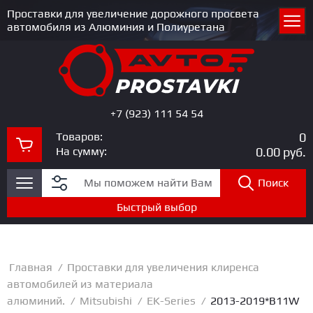
Проставки для увеличение дорожного просвета
автомобиля из Алюминия и Полиуретана
+7 (923) 111 54 54
Товаров:
0
На сумму:
0.00
руб.
Поиск
Быстрый выбор
Главная
/
Проставки для увеличения клиренса
автомобилей из материала
алюминий.
/
Mitsubishi
/
EK-Series
/
2013-2019*B11W