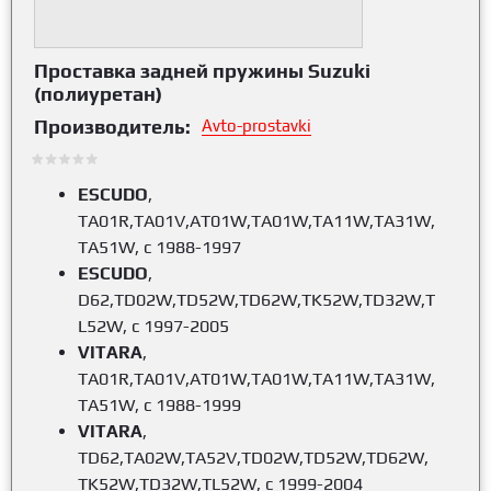
Проставка задней пружины Suzuki
(полиуретан)
Производитель:
Avto-prostavki
ESCUDO
,
TA01R,TA01V,AT01W,TA01W,TA11W,TA31W,
TA51W, с 1988-1997
ESCUDO
,
D62,TD02W,TD52W,TD62W,TK52W,TD32W,T
L52W, с 1997-2005
VITARA
,
TA01R,TA01V,AT01W,TA01W,TA11W,TA31W,
TA51W, с 1988-1999
VITARA
,
TD62,TA02W,TA52V,TD02W,TD52W,TD62W,
TK52W,TD32W,TL52W, с 1999-2004