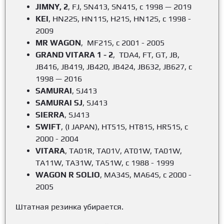
JIMNY, 2
, FJ, SN413, SN415, с 1998 — 2019
KEI
, HN22S, HN11S, H21S, HN12S, c 1998 -
2009
MR WAGON
, MF21S, c 2001 - 2005
GRAND VITARA
1 - 2
, TDA4, FT, GT, JB,
JB416, JB419, JB420, JB424, JB632, JB627, с
1998 — 2016
SAMURAI
, SJ413
SAMURAI SJ
, SJ413
SIERRA
, SJ413
SWIFT
, (I JAPAN), HT51S, HT81S, HR51S,
c
2000 - 2004
VITARA
, TA01R, TA01V, AT01W, TA01W,
TA11W, TA31W, TA51W, c 1988 - 1999
WAGON R SOLIO
, MA34S, MA64S,
c 2000 -
2005
Штатная резинка убирается.