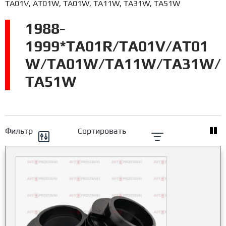
TA01V, AT01W, TA01W, TA11W, TA31W, TA51W
1988-
1999*TA01R/TA01V/AT01
W/TA01W/TA11W/TA31W/
TA51W
Фильтр
Сортировать