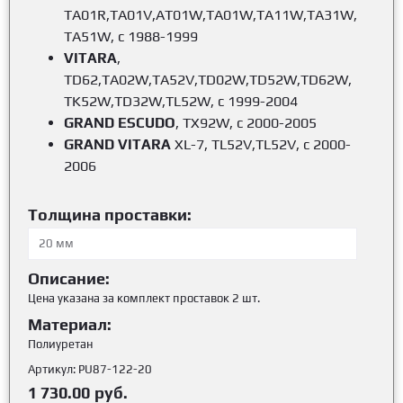
TA01R,TA01V,AT01W,TA01W,TA11W,TA31W,
TA51W, c 1988-1999
VITARA
,
TD62,TA02W,TA52V,TD02W,TD52W,TD62W,
TK52W,TD32W,TL52W, c 1999-2004
GRAND ESCUDO
, TX92W, c 2000-2005
GRAND VITARA
XL-7, TL52V,TL52V, c 2000-
2006
Толщина проставки:
Описание:
Цена указана за комплект проставок 2 шт.
Материал:
Полиуретан
Артикул:
PU87-122-20
1 730.00
руб.