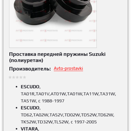
Проставка передней пружины Suzuki
(полиуретан)
Производитель:
Avto-prostavki
ESCUDO
,
TA01R,TA01V,AT01W,TA01W,TA11W,TA31W,
TA51W, c 1988-1997
ESCUDO
,
TD62,TA02W,TA52V,TD02W,TD52W,TD62W,
TK52W,TD32W,TL52W, c 1997-2005
VITARA
,