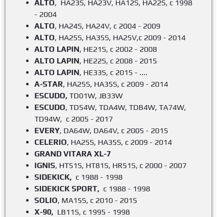
ALTO
, HA23S, HA23V, HA12S, HA22S, c
1998
- 2004
ALTO
, HA24S, HA24V, c 2004 - 2009
ALTO
, HA25S, HA35S, HA25V,c 2009 - 2014
ALTO LAPIN
, HE21S,
c 2002 - 2008
ALTO LAPIN
, HE22S, c 2008 - 2015
ALTO LAPIN
, HE33S,
c 2015
- ....
A-STAR
, HA25S, HA35S,
c 2009 - 2014
ESCUDO,
TD01W, JB33W
ESCUDO
, TD54W, TDA4W, TDB4W, TA74W,
TD94W,
c 2005 - 2017
EVERY
, DA64W, DA64V, c 2005 - 2015
CELERIO
, HA25S, HA35S,
c 2009 - 2014
GRAND VITARA
XL-7
IGNIS
, HT51S, HT81S, HR51S,
c 2000 - 2007
SIDEKICK,
c 1988 - 1998
SIDEKICK SPORT,
c 1988 - 1998
SOLIO
, MA15S, c 2010 - 2015
X-90,
LB11S, c 1995 - 1998