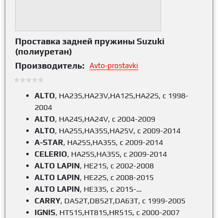
Проставка задней пружины Suzuki
(полиуретан)
Производитель:
Avto-prostavki
ALTO
, HA23S,HA23V,HA12S,HA22S, c 1998-
2004
ALTO
, HA24S,HA24V, c 2004-2009
ALTO
, HA25S,HA35S,HA25V, c 2009-2014
A-STAR
, HA25S,HA35S, c 2009-2014
CELERIO
, HA25S,HA35S, c 2009-2014
ALTO LAPIN
, HE21S, c 2002-2008
ALTO LAPIN
, HE22S, c 2008-2015
ALTO LAPIN
, HE33S, c 2015-…
CARRY
, DA52T,DB52T,DA63T, c 1999-2005
IGNIS
, HT51S,HT81S,HR51S, c 2000-2007