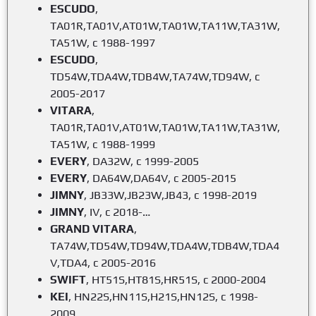
ESCUDO
,
TA01R,TA01V,AT01W,TA01W,TA11W,TA31W,
TA51W, c 1988-1997
ESCUDO
,
TD54W,TDA4W,TDB4W,TA74W,TD94W, c
2005-2017
VITARA
,
TA01R,TA01V,AT01W,TA01W,TA11W,TA31W,
TA51W, c 1988-1999
EVERY
, DA32W, c 1999-2005
EVERY
, DA64W,DA64V, c 2005-2015
JIMNY
, JB33W,JB23W,JB43, c 1998-2019
JIMNY
, IV, c 2018-…
GRAND VITARA
,
TA74W,TD54W,TD94W,TDA4W,TDB4W,TDA4
V,TDA4, c 2005-2016
SWIFT
, HT51S,HT81S,HR51S, c 2000-2004
KEI
, HN22S,HN11S,H21S,HN12S, c 1998-
2009