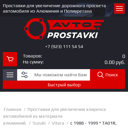
Проставки для увеличение дорожного просвета
автомобиля из Алюминия и Полиуретана
+7 (923) 111 54 54
Товаров:
0
На сумму:
0.00
руб.
Поиск
Быстрый выбор
Главная
/
Проставки для увеличения клиренса
автомобилей из материала
алюминий.
/
Suzuki
/
Vitara
/
c 1988 - 1999 * TA01R,