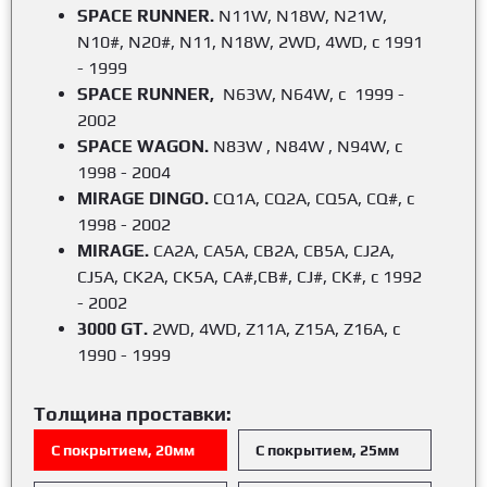
SPACE RUNNER.
N11W, N18W, N21W,
N10#, N20#, N11, N18W, 2WD, 4WD, с 1991
- 1999
SPACE RUNNER,
N63W, N64W, с 1999 -
2002
SPACE WAGON.
N83W , N84W , N94W, с
1998 - 2004
MIRAGE DINGO.
CQ1A, CQ2A, CQ5A, CQ#, с
1998 - 2002
MIRAGE.
CA2A, CA5A, CB2A, CB5A, CJ2A,
CJ5A, CK2A, CK5A, CA#,CB#, CJ#, CK#, с 1992
- 2002
3000 GT.
2WD, 4WD, Z11A, Z15A, Z16A, с
1990 - 1999
Толщина проставки:
С покрытием, 20мм
С покрытием, 25мм