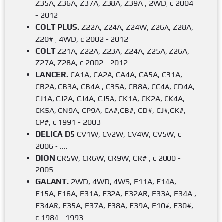
Z35A, Z36A, Z37A, Z38A, Z39A , 2WD, с 2004
- 2012
COLT PLUS.
Z22A, Z24A, Z24W, Z26A, Z28A,
Z20# , 4WD, с 2002 - 2012
COLT
Z21A, Z22A, Z23A, Z24A, Z25A, Z26A,
Z27A, Z28A, с 2002 - 2012
LANCER.
CA1A, CA2A, CA4A, CA5A, CB1A,
CB2A, CB3A, CB4A , CB5A, CB8A, CC4A, CD4A,
CJ1A, CJ2A, CJ4A, CJ5A, CK1A, CK2A, CK4A,
CK5A, CN9A, CP9A, CA#,CB#, CD#, CJ#,CK#,
CP#, с 1991 - 2003
DELICA D5
CV1W, CV2W, CV4W, CV5W, с
2006 - ....
DION
CR5W, CR6W, CR9W, CR# , с 2000 -
2005
GALANT.
2WD, 4WD, 4WS, E11A, E14A,
E15A, E16A, E31A, E32A, E32AR, E33A, E34A ,
E34AR, E35A, E37A, E38A, E39A, E10#, E30#,
с 1984 - 1993