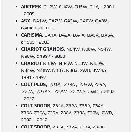
AIRTREK.
CU2W, CU4W, CU5W, CU#, с 2001
- 2005
ASX.
GA1W, GA2W, GA3W, GA6W, GA8W,
GA0#, с 2010 - ....
CARISMA.
DA1A, DA2A, DA4A, DA5A, DA6A,
с 1995 - 2003
CHARIOT GRANDIS.
N84W, N86W, N94W,
N96W, c 1997 - 2003
CHARIOT
N33W, N34W, N38W, N43W,
N44W, N48W, N30#, N40#, 2WD, 4WD, с
1991 - 1997
COLT PLUS,
Z21A, Z23A , Z23W, Z25A,
Z27A, Z27AG, Z27W, Z27WG, 2WD, с 2002
- 2012
COLT 3DOOR,
Z31A, Z32A, Z33A, Z34A,
Z35A, Z36A, Z37A, Z38A, Z39A, Z39V, 2WD, с
2002 - 2012
COLT 5DOOR,
Z31A, Z32A, Z33A, Z34A,