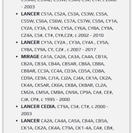
- 2003
LANCER
CS1A, CS2A, CS3A, CS3W, CS5A,
CS5W, CS6A, CS6W, CS7A, CS7W, CS9A, CY1A,
CY2A, CY3A, CY4A, CY5A, CY6A, CY8A, CY9A,
CZ4A, CS#, CT#, CY#,CZ#, с 2002 - 2010
LANCER
CY1A, CY2A , CY3A, CY4A , CY5A,
CY8A, CY9A, CY, CZ# , с 2007 - 2017
MIRAGE
CA1A, CA2A, CA3A, CA4A, CB1A,
CB2A, CB3A, CB4A, CB5AR, CB6A, CB8A,
CB8AR, CC3A, CC4A, CD3A, CD5A, CD8A,
CD9A, CE9A, CJ1A, CJ2A, CJ4A, CK1A, CK2A,
CK4A, CK5AR, CK6A, CK8A, CK8AR, CL2A,
CM2A, CM5A, CM8A, CN9A, CP9A, CA#, CE#,
CJ#, CP#, с 1995 - 2000
LANCER CEDIA.
CT9A, CS#, CT#, с 2000 -
2003
LANCER
CA2A, CA4A, CA5A, CB4A, CB5A,
CK1A, CK2A, CK4A, CT9A, CK1-4A, CA#, CB#,