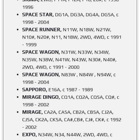
1996
SPACE STAR,
DG1A, DG3A, DG4A, DG5A, с
1998 - 2004
SPACE RUNNER,
N11W, N18W, N21W,
N10#, N20#, N11, N18W, 2WD, 4WD, с 1991
- 1999
SPACE WAGON,
N31W, N33W, N34W,
N35W, N38W, N41W, N43W, N30#, N40#,
2WD, 4WD, с 1991 - 2000
SPACE WAGON,
N83W , N84W , N94W, с
1998 - 2004
SAPPORO,
E16A, с 1987 - 1989
MIRAGE DINGO,
CQ1A, CQ2A, CQ5A, CQ#, с
1998 - 2002
MIRAGE,
CA2A, CA5A, CB2A, CB5A, CJ2A,
CJ5A, CK2A, CK5A, CA#,CB#, CJ#, CK#, с 1992
- 2002
EXPO,
N34W, N34, N44W, 2WD, 4WD, с