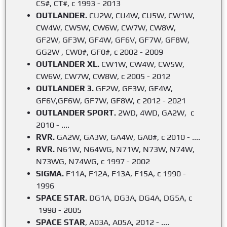
CS#, CT#, с 1993 - 2013
OUTLANDER.
CU2W, CU4W, CU5W, CW1W,
CW4W, CW5W, CW6W, CW7W, CW8W,
GF2W, GF3W, GF4W, GF6V, GF7W, GF8W,
GG2W , CW0#, GF0#, с 2002 - 2009
OUTLANDER XL.
CW1W, CW4W, CW5W,
CW6W, CW7W, CW8W, c 2005 - 2012
OUTLANDER 3.
GF2W, GF3W, GF4W,
GF6V,GF6W, GF7W, GF8W, с 2012 - 2021
OUTLANDER SPORT.
2WD, 4WD, GA2W, с
2010 - ....
RVR.
GA2W, GA3W, GA4W, GA0#, с 2010 - ....
RVR.
N61W, N64WG, N71W, N73W, N74W,
N73WG, N74WG, с 1997 - 2002
SIGMA.
F11A, F12A, F13A, F15A, с 1990 -
1996
SPACE STAR.
DG1A, DG3A, DG4A, DG5A, с
1998 - 2005
SPACE STAR
, A03A, A05A,
2012 - ....