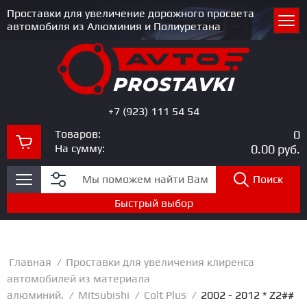
Проставки для увеличение дорожного просвета
автомобиля из Алюминия и Полиуретана
+7 (923) 111 54 54
Товаров:
0
На сумму:
0.00
руб.
Поиск
Быстрый выбор
Главная
/
Проставки для увеличения клиренса
автомобилей из материала
алюминий.
/
Mitsubishi
/
Colt Plus
/
2002 - 2012 * Z2##