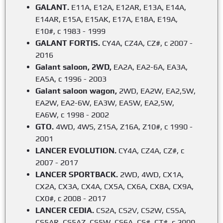
GALANT.
E11A, E12A, E12AR, E13A, E14A,
E14AR, E15A, E15AK, E17A, E18A, E19A,
E10#, с 1983 - 1999
GALANT FORTIS.
CY4A, CZ4A, CZ#, с 2007 -
2016
Galant saloon, 2WD,
EA2A, EA2-6A, EA3A,
EA5A, c 1996 - 2003
Galant saloon wagon,
2WD, EA2W, EA2,5W,
EA2W, EA2-6W, EA3W, EA5W, EA2,5W,
EA6W, c 1998 - 2002
GTO.
4WD, 4WS, Z15A, Z16A, Z10#, с 1990 -
2001
LANCER EVOLUTION.
CY4A, CZ4A, CZ#, с
2007 - 2017
LANCER SPORTBACK.
2WD, 4WD, CX1A,
CX2A, CX3A, CX4A, CX5A, CX6A, CX8A, CX9A,
CX0#, с 2008 - 2017
LANCER CEDIA.
CS2A, CS2V, CS2W, CS5A,
CS5AR, CS5AZ, CS5W, CS6A, CS#, CT#, с 2000