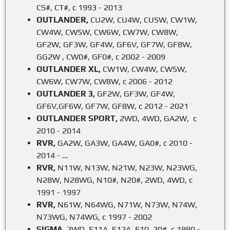
CS#, CT#, с 1993 - 2013
OUTLANDER,
CU2W, CU4W, CU5W, CW1W,
CW4W, CW5W, CW6W, CW7W, CW8W,
GF2W, GF3W, GF4W, GF6V, GF7W, GF8W,
GG2W , CW0#, GF0#, с 2002 - 2009
OUTLANDER XL,
CW1W, CW4W, CW5W,
CW6W, CW7W, CW8W, c 2006 - 2012
OUTLANDER 3,
GF2W, GF3W, GF4W,
GF6V,GF6W, GF7W, GF8W, с 2012 - 2021
OUTLANDER SPORT,
2WD, 4WD, GA2W, с
2010 - 2014
RVR,
GA2W, GA3W, GA4W, GA0#, с 2010 -
2014 - …
RVR,
N11W, N13W, N21W, N23W, N23WG,
N28W, N28WG, N10#, N20#, 2WD, 4WD, с
1991 - 1997
RVR,
N61W, N64WG, N71W, N73W, N74W,
N73WG, N74WG, с 1997 - 2002
SIGMA,
2WD, F11A, F12A, F10, 20#, с 1990 -