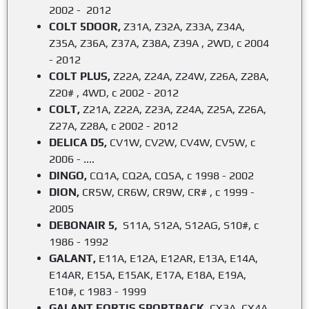
2002 - 2012
COLT 5DOOR,
Z31A, Z32A, Z33A, Z34A,
Z35A, Z36A, Z37A, Z38A, Z39A , 2WD, с 2004
- 2012
COLT PLUS,
Z22A, Z24A, Z24W, Z26A, Z28A,
Z20# , 4WD, с 2002 - 2012
COLT,
Z21A, Z22A, Z23A, Z24A, Z25A, Z26A,
Z27A, Z28A, с 2002 - 2012
DELICA D5,
CV1W, CV2W, CV4W, CV5W, с
2006 - ....
DINGO,
CQ1A, CQ2A, CQ5A, с 1998 - 2002
DION,
CR5W, CR6W, CR9W, CR# , с 1999 -
2005
DEBONAIR 5,
S11A, S12A, S12AG, S10#, с
1986 - 1992
GALANT,
E11A, E12A, E12AR, E13A, E14A,
E14AR, E15A, E15AK, E17A, E18A, E19A,
E10#, с 1983 - 1999
GALANT FORTIS SPORTBACK,
CX3A, CX4A,