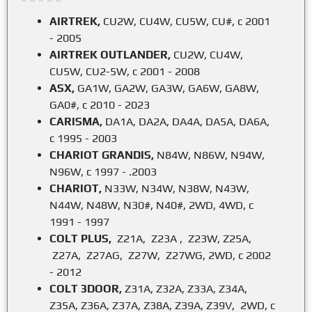
AIRTREK,
CU2W, CU4W, CU5W, CU#, с 2001
- 2005
AIRTREK OUTLANDER,
CU2W, CU4W,
CU5W, CU2-5W, с 2001 - 2008
ASX,
GA1W, GA2W, GA3W, GA6W, GA8W,
GA0#, с 2010 - 2023
CARISMA,
DA1A, DA2A, DA4A, DA5A, DA6A,
с 1995 - 2003
CHARIOT GRANDIS,
N84W, N86W, N94W,
N96W, c 1997 - .2003
CHARIOT,
N33W, N34W, N38W, N43W,
N44W, N48W, N30#, N40#, 2WD, 4WD, с
1991 - 1997
COLT PLUS,
Z21A, Z23A , Z23W, Z25A,
Z27A, Z27AG, Z27W, Z27WG, 2WD, с 2002
- 2012
COLT 3DOOR,
Z31A, Z32A, Z33A, Z34A,
Z35A, Z36A, Z37A, Z38A, Z39A, Z39V, 2WD, с