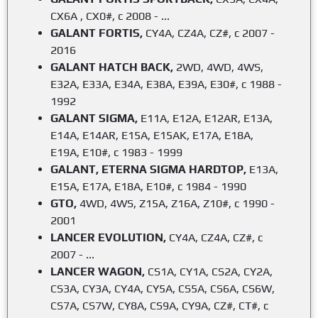
CX6A , CX0#, c 2008 - ...
GALANT FORTIS,
CY4A, CZ4A, CZ#, с 2007 -
2016
GALANT HATCH BACK,
2WD, 4WD, 4WS,
E32A, E33A, E34A, E38A, E39A, E30#, с 1988 -
1992
GALANT SIGMA,
E11A, E12A, E12AR, E13A,
E14A, E14AR, E15A, E15AK, E17A, E18A,
E19A, E10#, с 1983 - 1999
GALANT, ETERNA SIGMA HARDTOP,
E13A,
E15A, E17A, E18A, E10#, с 1984 - 1990
GTO,
4WD, 4WS, Z15A, Z16A, Z10#, с 1990 -
2001
LANCER EVOLUTION,
CY4A, CZ4A, CZ#, с
2007 - ...
LANCER WAGON,
CS1A, CY1A, CS2A, CY2A,
CS3A, CY3A, CY4A, CY5A, CS5A, CS6A, CS6W,
CS7A, CS7W, CY8A, CS9A, CY9A, CZ#, CT#, с