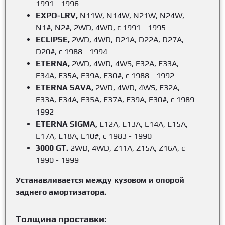
1991 - 1996
EXPO-LRV,
N11W, N14W, N21W, N24W,
N1#, N2#, 2WD, 4WD, с 1991 - 1995
ECLIPSE,
2WD, 4WD, D21A, D22A, D27A,
D20#, с 1988 - 1994
ETERNA,
2WD, 4WD, 4WS, E32A, E33A,
E34A, E35A, E39A, E30#, с 1988 - 1992
ETERNA SAVA,
2WD, 4WD, 4WS, E32A,
E33A, E34A, E35A, E37A, E39A, E30#, с 1989 -
1992
ETERNA SIGMA,
E12A, E13A, E14A, E15A,
E17A, E18A, E10#, с 1983 - 1990
3000 GT.
2WD, 4WD, Z11A, Z15A, Z16A, с
1990 - 1999
Устанавливается между кузовом и опорой
заднего амортизатора.
Толщина проставки: