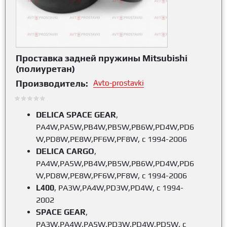
Проставка задней пружины Mitsubishi
(полиуретан)
Производитель:
Avto-prostavki
DELICA SPACE GEAR
,
PA4W,PA5W,PB4W,PB5W,PB6W,PD4W,PD6
W,PD8W,PE8W,PF6W,PF8W, с 1994-2006
DELICA CARGO
,
PA4W,PA5W,PB4W,PB5W,PB6W,PD4W,PD6
W,PD8W,PE8W,PF6W,PF8W, с 1994-2006
L400
, PA3W,PA4W,PD3W,PD4W, с 1994-
2002
SPACE GEAR
,
PA3W,PA4W,PA5W,PD3W,PD4W,PD5W, с