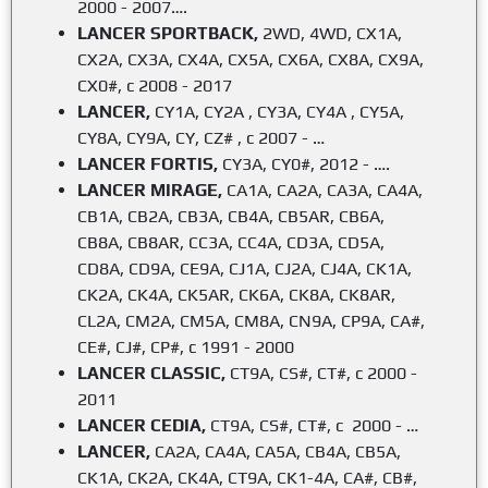
2000 - 2007….
LANCER SPORTBACK,
2WD, 4WD, CX1A,
CX2A, CX3A, CX4A, CX5A, CX6A, CX8A, CX9A,
CX0#, с 2008 - 2017
LANCER,
CY1A, CY2A , CY3A, CY4A , CY5A,
CY8A, CY9A, CY, CZ# , с 2007 - …
LANCER FORTIS,
CY3A, CY0#, 2012 - ….
LANCER MIRAGE,
CA1A, CA2A, CA3A, CA4A,
CB1A, CB2A, CB3A, CB4A, CB5AR, CB6A,
CB8A, CB8AR, CC3A, CC4A, CD3A, CD5A,
CD8A, CD9A, CE9A, CJ1A, CJ2A, CJ4A, CK1A,
CK2A, CK4A, CK5AR, CK6A, CK8A, CK8AR,
CL2A, CM2A, CM5A, CM8A, CN9A, CP9A, CA#,
CE#, CJ#, CP#, с 1991 - 2000
LANCER CLASSIC,
CT9A, CS#, CT#, с 2000 -
2011
LANCER CEDIA,
CT9A, CS#, CT#, с 2000 - …
LANCER,
CA2A, CA4A, CA5A, CB4A, CB5A,
CK1A, CK2A, CK4A, CT9A, CK1-4A, CA#, CB#,