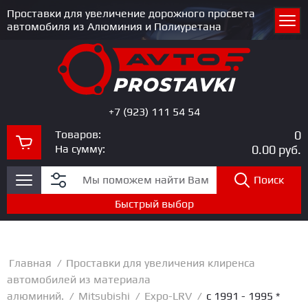
Проставки для увеличение дорожного просвета
автомобиля из Алюминия и Полиуретана
+7 (923) 111 54 54
Товаров:
0
На сумму:
0.00
руб.
Поиск
Быстрый выбор
Главная
/
Проставки для увеличения клиренса
автомобилей из материала
алюминий.
/
Mitsubishi
/
Expo-LRV
/
c 1991 - 1995 *