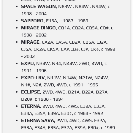
SPACE WAGON,
N83W , N84W , N94W, с
1998 - 2004
SAPPORO,
E16A, с 1987 - 1989
MIRAGE DINGO,
CQ1A, CQ2A, CQ5A, CQ#, с
1998 - 2002
MIRAGE,
CA2A, CA5A, CB2A, CB5A, CJ2A,
CJ5A, CK2A, CK5A, CA#,CB#, CJ#, CK#, с 1992
- 2002
EXPO,
N34W, N34, N44W, 2WD, 4WD, с
1991 - 1996
EXPO-LRV,
N11W, N14W, N21W, N24W,
N1#, N2#, 2WD, 4WD, с 1991 - 1995
ECLIPSE,
2WD, 4WD, D21A, D22A, D27A,
D20#, с 1988 - 1994
ETERNA,
2WD, 4WD, 4WS, E32A, E33A,
E34A, E35A, E39A, E30#, с 1988 - 1992
ETERNA SAVA,
2WD, 4WD, 4WS, E32A,
E33A, E34A, E35A, E37A, E39A, E30#, с 1989 -