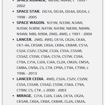
SPACE RUNNER,
N63W, N64W, с 1999 -
2002
SPACE STAR.
DG1A, DG3A, DG4A, DG5A, с
1998 - 2005
SPACE WAGON.
N31W, N33W, N34W,
N35W, N38W, N41W, N43W, N83W, N84W,
N94W, N80, N90#, 2WD, 4WD, с 1991 - 2004
LANCER.
2WD, 4WD, CK1A, CK2A, CK4A,
CK1-4A, CK5AR, CK6A, CK8A, CK8AR, CS1A,
CS2A, CS2V, CS2W, CS3A, CS5A, CS5AR,
CS5AZ, CS5W, CS6A, CS7A, CS7W, CS9A,
CT9A, CJ1A, CJ2A, CJ4A, CL2A, CM2A, CM5A,
CM8A, CN9A, CS, CT#, CP9A, CT9A, CT9W, с
1996 - 2013
LANCER CEDIA.
4WD, CS2A, CS2V, CS2W,
CS5A, CS5AR, CS5AZ, CS5W, CS6A, CT9A,
CT9W, CS, CT# , с 2000 - 2003
MIRAGE.
CJ1A, CJ2A, CJ4A, CK1A, CK2A,
CK5AR, CK6A, CK8A, CK8AR, CL2A, CM2A,