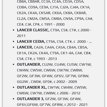
CB8A, CB8AR, CC3A, CC4A, CD3A, CD5A,
CD8A, CD9A, CE9A, CJ1A, CJ2A, CJ4A, CK1A,
CK2A, CK4A, CK5AR, CK6A, CK8A, CK8AR,
CL2A, CM2A, CM5A, CM8A, CN9A, CP9A, CA#,
CE#, CJ#, CP#, с 1991 - 2000
LANCER CLASSIC,
CT9A, CS#, CT#, с 2000 -
2011
LANCER CEDIA,
CT9A, CS#, CT#, с 2000 - …
LANCER,
CA2A, CA4A, CA5A, CB4A, CB5A,
CK1A, CK2A, CK4A, CT9A, CK1-4A, CA#, CB#,
CS#, CT#, с 1993 - 2013
OUTLANDER,
CU2W, CU4W, CU5W, CW1W,
CW4W, CW5W, CW6W, CW7W, CW8W,
GF2W, GF3W, GF4W, GF6V, GF7W, GF8W,
GG2W , CW0#, GF0#, с 2002 - 2009
OUTLANDER XL,
CW1W, CW4W, CW5W,
CW6W, CW7W, CW8W, c 2006 - 2012
OUTLANDER 3,
GF2W, GF3W, GF4W,
GF6V,GF6W, GF7W, GF8W, с 2012 - 2021