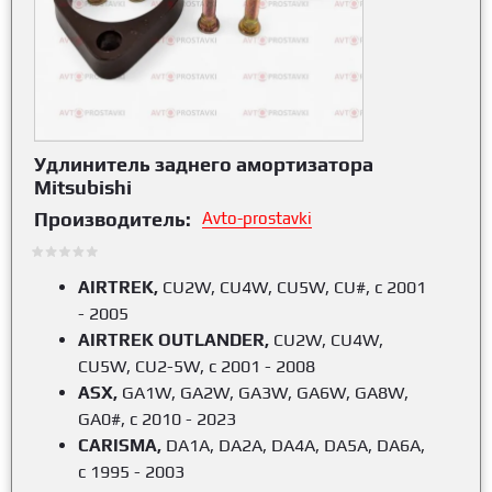
Удлинитель заднего амортизатора
Mitsubishi
Производитель:
Avto-prostavki
AIRTREK,
CU2W, CU4W, CU5W, CU#, с 2001
- 2005
AIRTREK OUTLANDER,
CU2W, CU4W,
CU5W, CU2-5W, с 2001 - 2008
ASX,
GA1W, GA2W, GA3W, GA6W, GA8W,
GA0#, с 2010 - 2023
CARISMA,
DA1A, DA2A, DA4A, DA5A, DA6A,
с 1995 - 2003