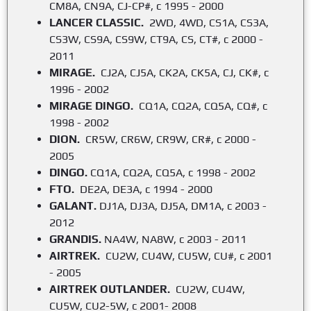
CM8A, CN9A, CJ-CP#, с 1995 - 2000
LANCER CLASSIC.
2WD, 4WD, CS1A, CS3A,
CS3W, CS9A, CS9W, CT9A, CS, CT#, с 2000 -
2011
MIRAGE.
CJ2A, CJ5A, CK2A, CK5A, CJ, CK#, с
1996 - 2002
MIRAGE DINGO.
CQ1A, CQ2A, CQ5A, CQ#, с
1998 - 2002
DION.
CR5W, CR6W, CR9W, CR#, с 2000 -
2005
DINGO.
CQ1A, CQ2A, CQ5A, с 1998 - 2002
FTO.
DE2A, DE3A, с 1994 - 2000
GALANT.
DJ1A, DJ3A, DJ5A, DM1A, с 2003 -
2012
GRANDIS.
NA4W, NA8W, с 2003 - 2011
AIRTREK.
CU2W, CU4W, CU5W, CU#, с 2001
- 2005
AIRTREK OUTLANDER.
CU2W, CU4W,
CU5W, CU2-5W, с 2001- 2008