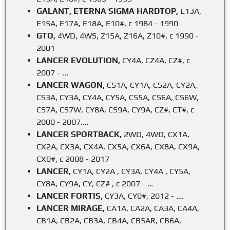
GALANT, ETERNA SIGMA HARDTOP,
E13A,
E15A, E17A, E18A, E10#, с 1984 - 1990
GTO,
4WD, 4WS, Z15A, Z16A, Z10#, с 1990 -
2001
LANCER EVOLUTION,
CY4A, CZ4A, CZ#, с
2007 - ...
LANCER WAGON,
CS1A, CY1A, CS2A, CY2A,
CS3A, CY3A, CY4A, CY5A, CS5A, CS6A, CS6W,
CS7A, CS7W, CY8A, CS9A, CY9A, CZ#, CT#, с
2000 - 2007….
LANCER SPORTBACK,
2WD, 4WD, CX1A,
CX2A, CX3A, CX4A, CX5A, CX6A, CX8A, CX9A,
CX0#, с 2008 - 2017
LANCER,
CY1A, CY2A , CY3A, CY4A , CY5A,
CY8A, CY9A, CY, CZ# , с 2007 - …
LANCER FORTIS,
CY3A, CY0#, 2012 - ….
LANCER MIRAGE,
CA1A, CA2A, CA3A, CA4A,
CB1A, CB2A, CB3A, CB4A, CB5AR, CB6A,