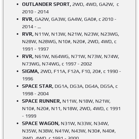
OUTLANDER SPORT,
2WD, 4WD, GA2W, с
2010 - 2014
RVR,
GA2W, GA3W, GA4W, GA0#, с 2010 -
2014 - …
RVR,
N11W, N13W, N21W, N23W, N23WG,
N28W, N28WG, N10#, N20#, 2WD, 4WD, с
1991 - 1997
RVR,
N61W, N64WG, N71W, N73W, N74W,
N73WG, N74WG, с 1997 - 2002
SIGMA,
2WD, F11A, F12A, F10, 20#, с 1990 -
1996
SPACE STAR,
DG1A, DG3A, DG4A, DG5A, с
1998 - 2004
SPACE RUNNER,
N11W, N18W, N21W,
N10#, N20#, N11, N18W, 2WD, 4WD, с 1991
- 1999
SPACE WAGON,
N31W, N33W, N34W,
N35W, N38W, N41W, N43W, N30#, N40#,
2WD, 4WD, с 1991 - 2000