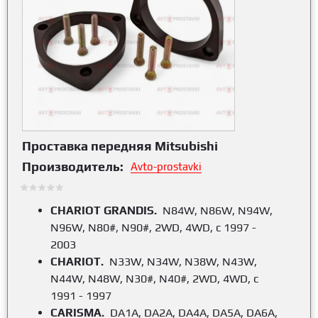
Проставка передняя Mitsubishi
Производитель:
Avto-prostavki
CHARIOT GRANDIS.
N84W, N86W, N94W,
N96W, N80#, N90#, 2WD, 4WD, с 1997 -
2003
CHARIOT.
N33W, N34W, N38W, N43W,
N44W, N48W, N30#, N40#, 2WD, 4WD, с
1991 - 1997
CARISMA.
DA1A, DA2A, DA4A, DA5A, DA6A,