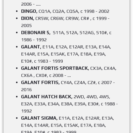
2006 - ....
DINGO,
CQ1A, CQ2A, CQ5A, с 1998 - 2002
DION,
CR5W, CR6W, CR9W, CR# , с 1999 -
2005
DEBONAIR 5,
S11A, S12A, S12AG, S10#, с
1986 - 1992
GALANT,
E11A, E12A, E12AR, E13A, E14A,
E14AR, E15A, E15AK, E17A, E18A, E19A,
E10#, с 1983 - 1999
GALANT FORTIS SPORTBACK,
CX3A, CX4A,
CX6A , CX0#, c 2008 - ...
GALANT FORTIS,
CY4A, CZ4A, CZ#, с 2007 -
2016
GALANT HATCH BACK,
2WD, 4WD, 4WS,
E32A, E33A, E34A, E38A, E39A, E30#, с 1988 -
1992
GALANT SIGMA,
E11A, E12A, E12AR, E13A,
E14A, E14AR, E15A, E15AK, E17A, E18A,
E19A, E10#, с 1983 - 1999