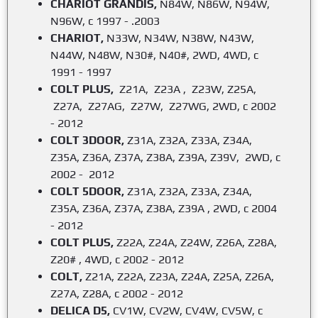
CHARIOT GRANDIS,
N84W, N86W, N94W,
N96W, c 1997 - .2003
CHARIOT,
N33W, N34W, N38W, N43W,
N44W, N48W, N30#, N40#, 2WD, 4WD, с
1991 - 1997
COLT PLUS,
Z21A, Z23A , Z23W, Z25A,
Z27A, Z27AG, Z27W, Z27WG, 2WD, с 2002
- 2012
COLT 3DOOR,
Z31A, Z32A, Z33A, Z34A,
Z35A, Z36A, Z37A, Z38A, Z39A, Z39V, 2WD, с
2002 - 2012
COLT 5DOOR,
Z31A, Z32A, Z33A, Z34A,
Z35A, Z36A, Z37A, Z38A, Z39A , 2WD, с 2004
- 2012
COLT PLUS,
Z22A, Z24A, Z24W, Z26A, Z28A,
Z20# , 4WD, с 2002 - 2012
COLT,
Z21A, Z22A, Z23A, Z24A, Z25A, Z26A,
Z27A, Z28A, с 2002 - 2012
DELICA D5,
CV1W, CV2W, CV4W, CV5W, с